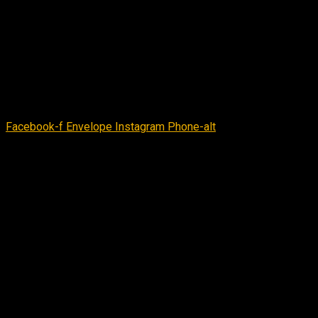
Pozicija na etaži
kontakt
Braće Milosavljević 11, Jagodina, Srbija
Facebook-f
Envelope
Instagram
Phone-alt
kontakt@newdistrict.rs
New District © 2022 | Design by INC