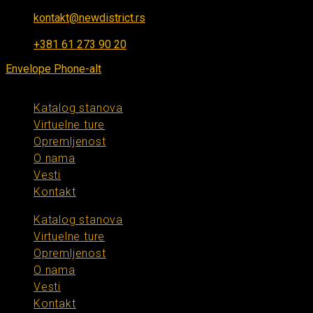
kontakt@newdistrict.rs
Ponedeljak - Petak: 8:00 - 16:00
+381 61 273 90 20
Envelope
Phone-alt
Katalog stanova
Virtuelne ture
Opremljenost
O nama
Vesti
Kontakt
Katalog stanova
Virtuelne ture
Opremljenost
O nama
Vesti
Kontakt